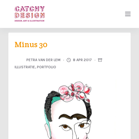
D
o
o
r
g
Minus 30
a
a
PETRA VAN DER LEM
8 APR 2017
ILLUSTRATIE
,
PORTFOLIO
n
n
a
a
r
a
r
t
i