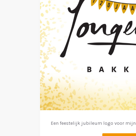
k
e
l
Een feestelijk jubileum logo voor mijn