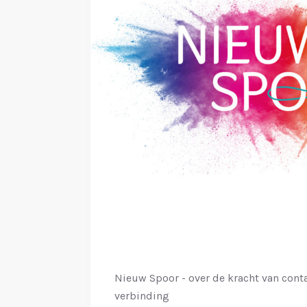
k
e
l
Nieuw Spoor - over de kracht van cont
verbinding