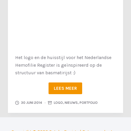
k
e
l
Het logo en de huisstijl voor het Nederlandse
Hemofilie Register is geïnspireerd op de
structuur van basmatirijst :)
LEES MEER
30 JUNI 2014
LOGO
,
NIEUWS
,
PORTFOLIO