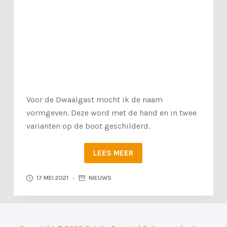
k
e
l
Voor de Dwaalgast mocht ik de naam
vormgeven. Deze word met de hand en in twee
varianten op de boot geschilderd.
LEES MEER
17 MEI 2021
NIEUWS